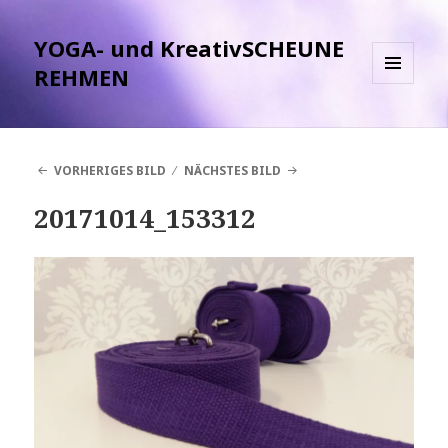
YOGA- und KreativSCHEUNE
REHMEN
MENÜ
UND
WIDGETS
VORHERIGES BILD
NÄCHSTES BILD
20171014_153312