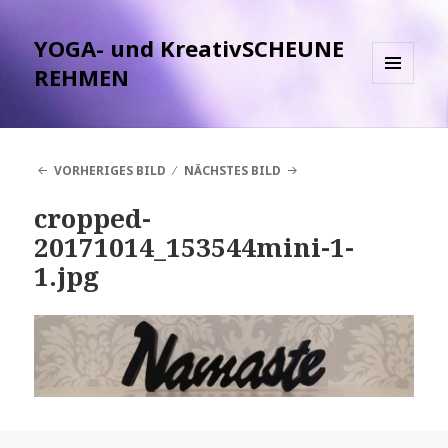
YOGA- und KreativSCHEUNE
REHMEN
MENÜ
UND
WIDGETS
VORHERIGES BILD
NÄCHSTES BILD
cropped-
20171014_153544mini-1-
1.jpg