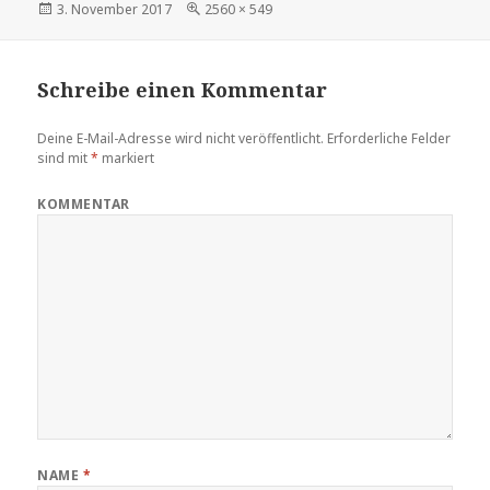
Veröffentlicht
Volle
3. November 2017
2560 × 549
am
Größe
Schreibe einen Kommentar
Deine E-Mail-Adresse wird nicht veröffentlicht.
Erforderliche Felder
sind mit
*
markiert
KOMMENTAR
NAME
*